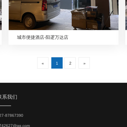
城市便捷酒店-阳逻万达店
«
1
2
»
联系我们
27-87867390
742627@qq.com