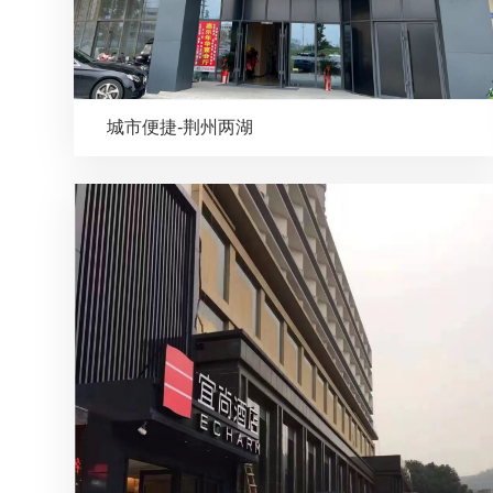
城市便捷-荆州两湖