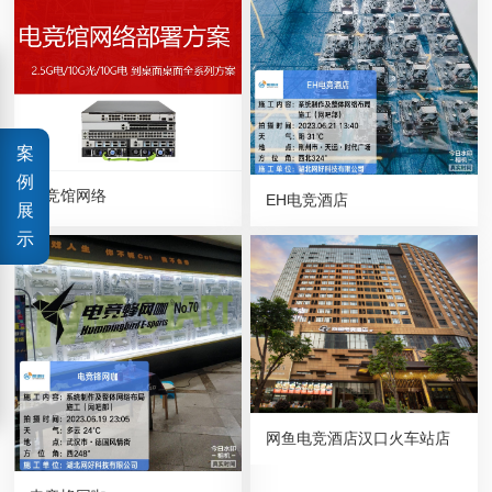
案
例
电竞馆网络
EH电竞酒店
展
示
网鱼电竞酒店汉口火车站店